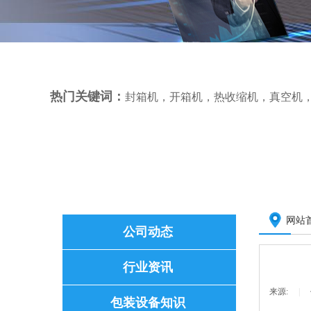
热门关键词：
封箱机
，
开箱机
，
热收缩机
，
真空机
网站
公司动态
行业资讯
来源:
|
包装设备知识