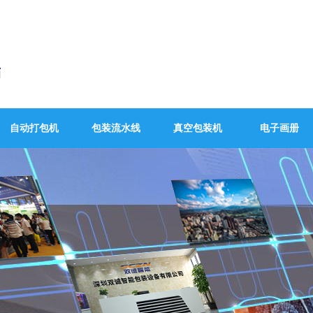
自动打包机
包装流水线
真空包装机
电子画册