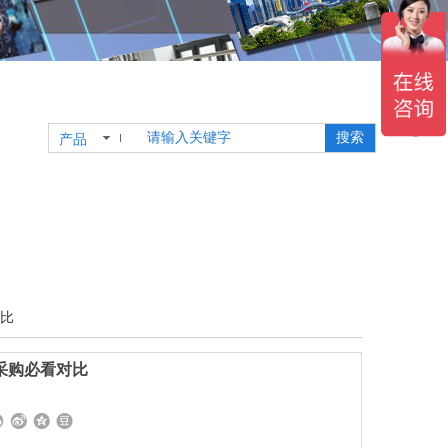
搜索
产品
比
采购必看对比