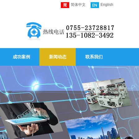
简体中文
English
成功案例
新闻动态
联系我们